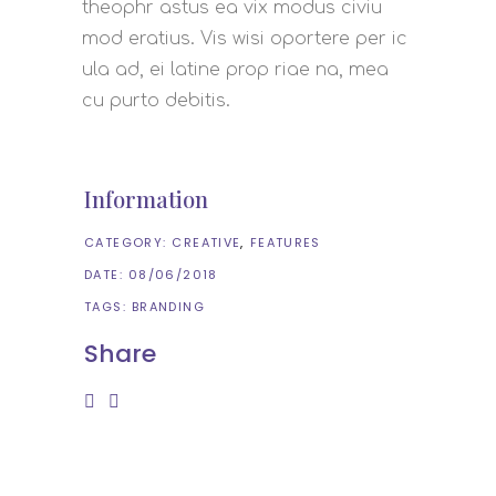
theophr astus ea vix modus civiu
mod eratius. Vis wisi oportere per ic
ula ad, ei latine prop riae na, mea
cu purto debitis.
Information
CATEGORY:
CREATIVE
FEATURES
DATE:
08/06/2018
TAGS:
BRANDING
Share