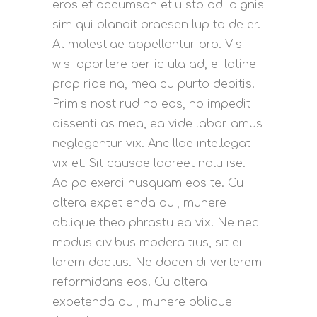
eros et accumsan etiu sto odi dignis
sim qui blandit praesen lup ta de er.
At molestiae appellantur pro. Vis
wisi oportere per ic ula ad, ei latine
prop riae na, mea cu purto debitis.
Primis nost rud no eos, no impedit
dissenti as mea, ea vide labor amus
neglegentur vix. Ancillae intellegat
vix et. Sit causae laoreet nolu ise.
Ad po exerci nusquam eos te. Cu
altera expet enda qui, munere
oblique theo phrastu ea vix. Ne nec
modus civibus modera tius, sit ei
lorem doctus. Ne docen di verterem
reformidans eos. Cu altera
expetenda qui, munere oblique