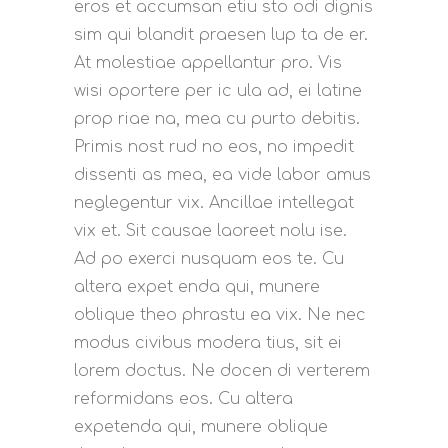
eros et accumsan etiu sto odi dignis
sim qui blandit praesen lup ta de er.
At molestiae appellantur pro. Vis
wisi oportere per ic ula ad, ei latine
prop riae na, mea cu purto debitis.
Primis nost rud no eos, no impedit
dissenti as mea, ea vide labor amus
neglegentur vix. Ancillae intellegat
vix et. Sit causae laoreet nolu ise.
Ad po exerci nusquam eos te. Cu
altera expet enda qui, munere
oblique theo phrastu ea vix. Ne nec
modus civibus modera tius, sit ei
lorem doctus. Ne docen di verterem
reformidans eos. Cu altera
expetenda qui, munere oblique