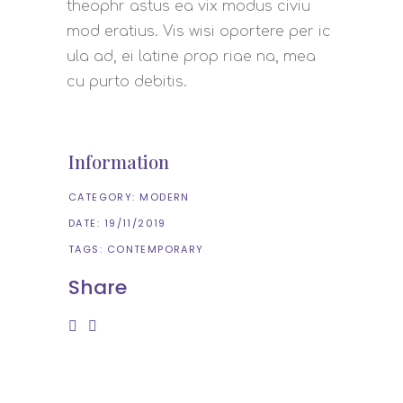
theophr astus ea vix modus civiu
mod eratius. Vis wisi oportere per ic
ula ad, ei latine prop riae na, mea
cu purto debitis.
Information
CATEGORY:
MODERN
DATE:
19/11/2019
TAGS:
CONTEMPORARY
Share