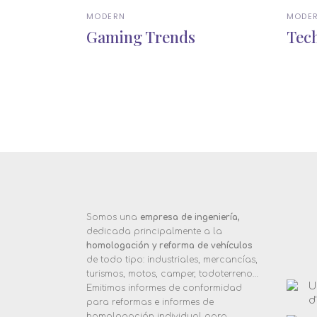
MODERN
MODE
Gaming Trends
Tech
Somos una
empresa de ingeniería,
dedicada principalmente a la
homologación y reforma de vehículos
de todo tipo: industriales, mercancías,
turismos, motos, camper, todoterreno…
U
Emitimos informes de conformidad
d
para reformas e informes de
homologación individual para