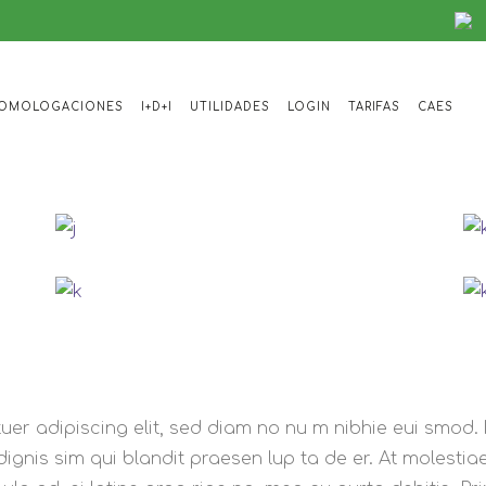
Virtual Reality
New theme from Mikado
OMOLOGACIONES
I+D+I
UTILIDADES
LOGIN
TARIFAS
CAES
uer adipiscing elit, sed diam no nu m nibhie eui smod. 
dignis sim qui blandit praesen lup ta de er. At molestia