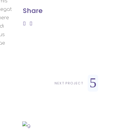
imis
Share
legat
nere
di
us
iae
NEXT PROJECT