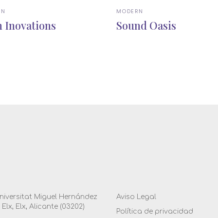
RN
MODERN
 Inovations
Sound Oasis
niversitat Miguel Hernández
Aviso Legal
' Elx, Elx, Alicante (03202)
Política de privacidad