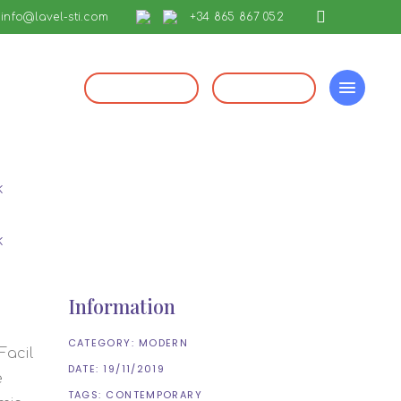
info@lavel-sti.com
+34 865 867 052
VERIFICAR INFORME
INICIO DE SESIÓN
Information
CATEGORY:
MODERN
Facil
DATE:
19/11/2019
e
TAGS:
CONTEMPORARY