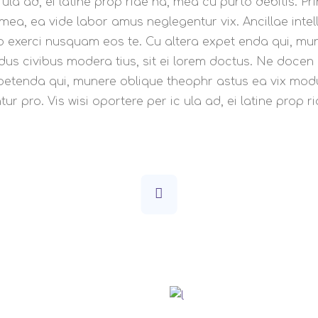
 ula ad, ei latine prop riae na, mea cu purto debitis. Pr
mea, ea vide labor amus neglegentur vix. Ancillae intel
 po exerci nusquam eos te. Cu altera expet enda qui, mu
us civibus modera tius, sit ei lorem doctus. Ne docen 
xpetenda qui, munere oblique theophr astus ea vix mod
ur pro. Vis wisi oportere per ic ula ad, ei latine prop r